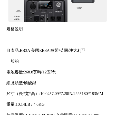
規格說明
目產品:EB3A 美國EB3A 歐盟/英國/澳大利亞
一般的
電池容量:268.8瓦時(12安時)
細胞類型:磷酸鋰
尺寸（長*寬*高）:10.04*7.09*7.20IN/255*180*183MM
重量:10.14LB / 4.6KG