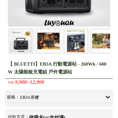
【 BLUETTI】EB3A 行動電源站 - 268Wh / 600
W 太陽能板充電組 戶外電源站
9,900~12,900
NT$
規格：
E
B
3
A
單
機
付款方式：
信用卡(一次付清)