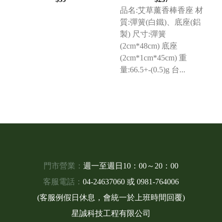
座
品名:艾草薰香棒香座 材
質:彈簧(白鐵)、底座(鋁
製) 尺寸:彈簧
(2cm*48cm) 底座
(2cm*1cm*45cm) 重
量:66.5+-(0.5)g 台...
門市營業：
週一至週日10：00～20：00
客服電話：
04-24637060
或
0981-764006
(客服例假日休息，會統一於上班時間回覆)
星誠科技工程有限公司