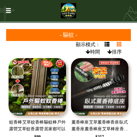
- 驅蚊 -
顯示模式：
時間
排序
蚊香棒 艾草蚊香棒 驅蚊棒 戶外
薰香棒座 艾草薰香棒香座 臥式
露營艾草蚊香 露營 居家都可以
薰香座 薰香棒座 艾草棒座 香架
草薰香棒 艾草條 薰香架 艾草棒
$99
$257