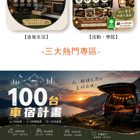
【改裝生活】
【活動・學院】
-三大熱門專區-