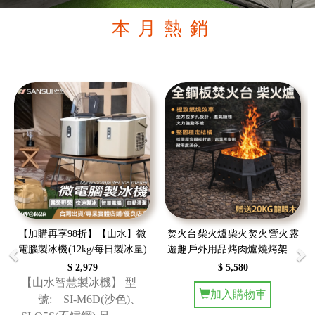
本 月 熱 銷
Previous
Ne
【加購再享98折】【山水】微
焚火台 柴火爐 柴火 焚火 營火 露
電腦製冰機 (12kg/每日製冰量)
遊趣 戶外用品 烤肉爐 燒烤架 暖
爐
$ 2,979
$ 5,580
【山水智慧製冰機】 型
加入購物車
號: SI-M6D(沙色)、