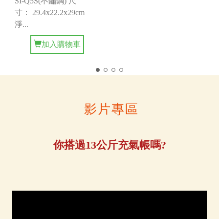
SI-Q5S(不鏽鋼) 尺
寸： 29.4x22.2x29cm
淨...
加入購物車
影片專區
你搭過13公斤充氣帳嗎?