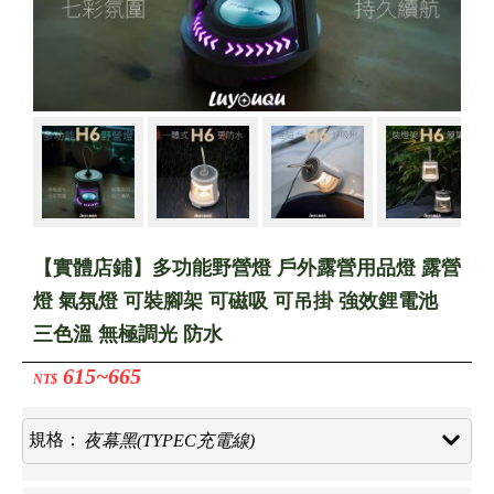
【實體店鋪】多功能野營燈 戶外露營用品燈 露營
燈 氣氛燈 可裝腳架 可磁吸 可吊掛 強效鋰電池
三色溫 無極調光 防水
615~665
NT$
規格：
夜
幕
黑
(
T
Y
P
E
C
充
電
線
)