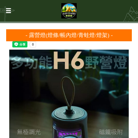
- 露營燈
(燈條/帳內燈/青蛙燈/燈架)
-