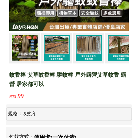
蚊香棒 艾草蚊香棒 驅蚊棒 戶外露營艾草蚊香 露
營 居家都可以
99
NT$
規格：
6
支
入
付款方式：
信用卡(一次付清)