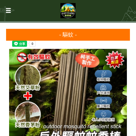
- 驅蚊 -