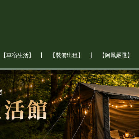
【車宿生活】
【裝備出租】
【阿鳳嚴選】