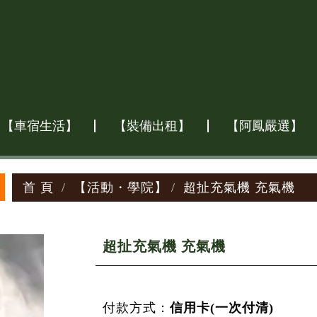
【車宿生活】
【裝備出租】
【阿鳳嚴選】
首 頁
【活動・學院】
超扯充氣機 充氣機
超扯充氣機 充氣機
付款方式：
信用卡(一次付清)