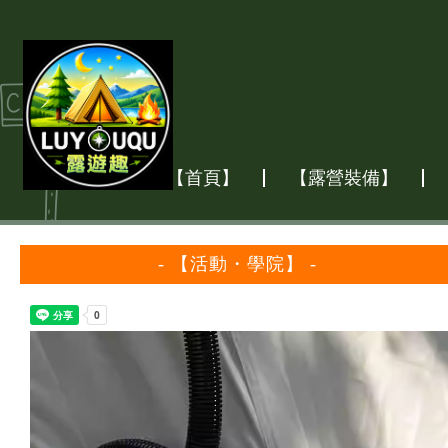
【首頁】
【露營裝備】
- 【活動・學院】 -